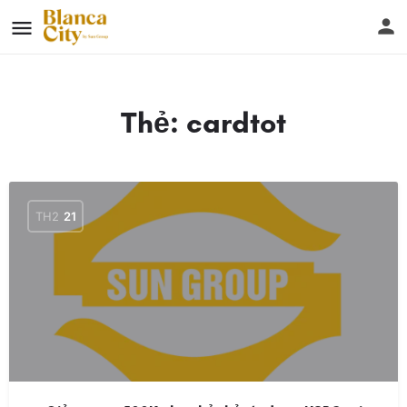
Thẻ:
cardtot
TH2
21