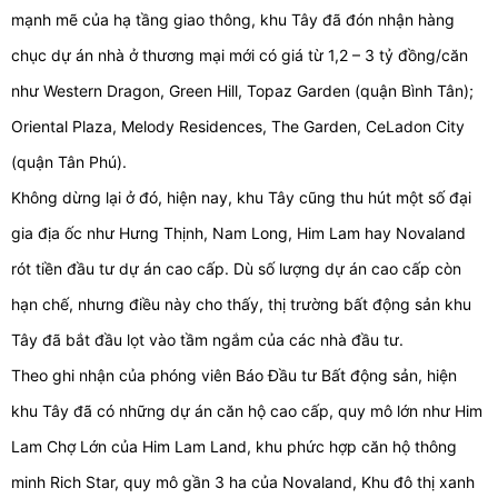
mạnh mẽ của hạ tầng giao thông, khu Tây đã đón nhận hàng
chục dự án nhà ở thương mại mới có giá từ 1,2 – 3 tỷ đồng/căn
như Western Dragon, Green Hill, Topaz Garden (quận Bình Tân);
Oriental Plaza, Melody Residences, The Garden, CeLadon City
(quận Tân Phú).
Không dừng lại ở đó, hiện nay, khu Tây cũng thu hút một số đại
gia địa ốc như Hưng Thịnh, Nam Long, Him Lam hay Novaland
rót tiền đầu tư dự án cao cấp. Dù số lượng dự án cao cấp còn
hạn chế, nhưng điều này cho thấy, thị trường bất động sản khu
Tây đã bắt đầu lọt vào tầm ngắm của các nhà đầu tư.
Theo ghi nhận của phóng viên Báo Đầu tư Bất động sản, hiện
khu Tây đã có những dự án căn hộ cao cấp, quy mô lớn như Him
Lam Chợ Lớn của Him Lam Land, khu phức hợp căn hộ thông
minh Rich Star, quy mô gần 3 ha của Novaland, Khu đô thị xanh