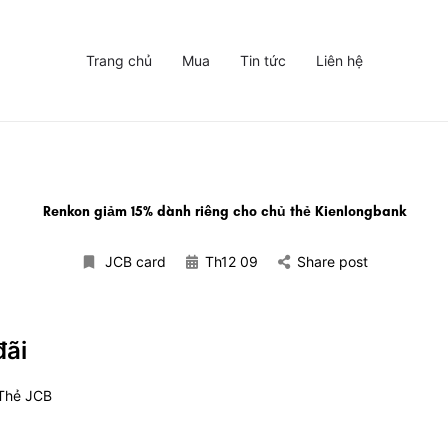
Trang chủ
Mua
Tin tức
Liên hệ
Renkon giảm 15% dành riêng cho chủ thẻ Kienlongbank
JCB card
Th12 09
Share post
đãi
Thẻ JCB