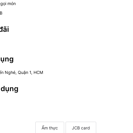
i gọi món
CB
đãi
dụng
Bến Nghé, Quận 1, HCM
 dụng
Ẩm thực
JCB card