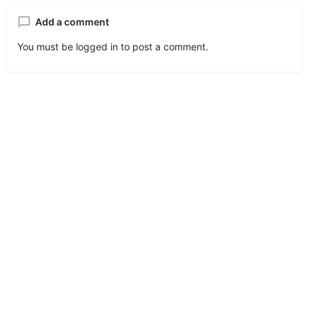
Add a comment
You must be
logged in
to post a comment.
© Made with
by
Hayhomes