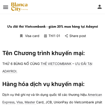
Ưu đãi thẻ Vietcombank – giảm 20% mua hàng tại Adayroi
Visa card
Th11 01
Share post
Tên Chương trình khuyến mại:
THỨ 6 BÙNG NỔ CÙNG
THẺ VIETCOMBANK
–
ƯU ĐÃI TẠI
ADAYROI.
Hàng hóa dịch vụ khuyến mại:
Dịch vụ thẻ ghi nợ và tín dụng quốc tế các thương hiệu
American
Express
,
Visa
,
Master
Card, JCB, UnionPay do Vietcombank phát