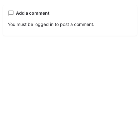
Add a comment
You must be
logged in
to post a comment.
© Made with
by
Hayhomes