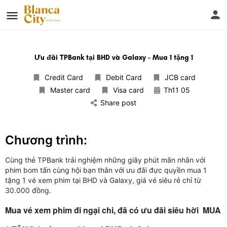
Ưu đãi TPBank tại BHD và Galaxy – Mua 1 tặng 1
Credit Card
Debit Card
JCB card
Master card
Visa card
Th11 05
Share post
Chương trình:
Cùng thẻ TPBank trải nghiệm những giây phút mãn nhãn với
phim bom tấn cùng hội bạn thân với ưu đãi đực quyền mua 1
tặng 1 vé xem phim tại BHD và Galaxy, giá vé siêu rẻ chỉ từ
30.000 đồng.
Mua vé xem phim đi ngại chi, đã có ưu đãi siêu hời MUA